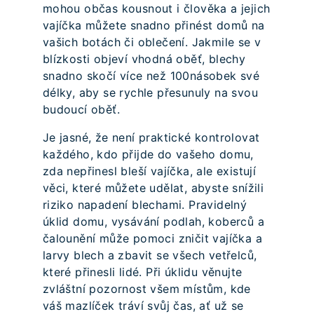
mohou občas kousnout i člověka a jejich
vajíčka můžete snadno přinést domů na
vašich botách či oblečení. Jakmile se v
blízkosti objeví vhodná oběť, blechy
snadno skočí více než 100násobek své
délky, aby se rychle přesunuly na svou
budoucí oběť.
Je jasné, že není praktické kontrolovat
každého, kdo přijde do vašeho domu,
zda nepřinesl bleší vajíčka, ale existují
věci, které můžete udělat, abyste snížili
riziko napadení blechami. Pravidelný
úklid domu, vysávání podlah, koberců a
čalounění může pomoci zničit vajíčka a
larvy blech a zbavit se všech vetřelců,
které přinesli lidé. Při úklidu věnujte
zvláštní pozornost všem místům, kde
váš mazlíček tráví svůj čas, ať už se