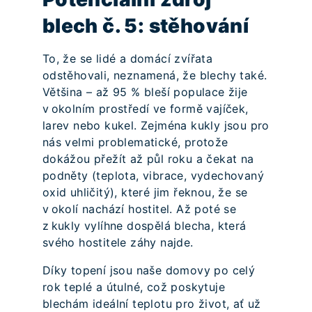
blech č. 5: stěhování
To, že se lidé a domácí zvířata
odstěhovali, neznamená, že blechy také.
Většina – až 95 % bleší populace žije
v okolním prostředí ve formě vajíček,
larev nebo kukel. Zejména kukly jsou pro
nás velmi problematické, protože
dokážou přežít až půl roku a čekat na
podněty (teplota, vibrace, vydechovaný
oxid uhličitý), které jim řeknou, že se
v okolí nachází hostitel. Až poté se
z kukly vylíhne dospělá blecha, která
svého hostitele záhy najde.
Díky topení jsou naše domovy po celý
rok teplé a útulné, což poskytuje
blechám ideální teplotu pro život, ať už