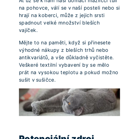
Ať už se k nám naši domácí mazlíčci tulí
na pohovce, válí se v naší posteli nebo si
hrají na koberci, může z jejich srsti
spadnout velké množství bleších
vajíček.
Mějte to na paměti, když si přinesete
výhodné nákupy z bleších trhů nebo
antikvariátů, a vše důkladně vyčistěte.
Veškeré textilní vybavení by se mělo
prát na vysokou teplotu a pokud možno
sušit v sušičce.
Potenciální zdroj