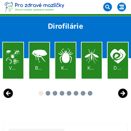
Dirofilárie
VŠE
BLECHY
KLÍŠŤATA
KOMÁŘI
DIROFILÁRIE
Previous
Next