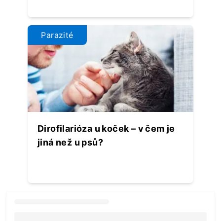
Parazité
Dirofilarióza u koček – v čem je
jiná než u psů?