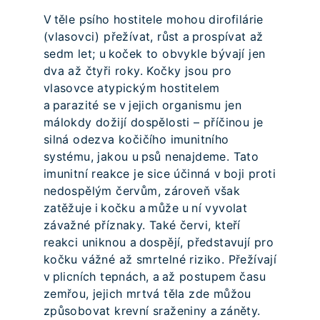
V těle psího hostitele mohou dirofilárie
(vlasovci) přežívat, růst a prospívat až
sedm let; u koček to obvykle bývají jen
dva až čtyři roky. Kočky jsou pro
vlasovce atypickým hostitelem
a parazité se v jejich organismu jen
málokdy dožijí dospělosti – příčinou je
silná odezva kočičího imunitního
systému, jakou u psů nenajdeme. Tato
imunitní reakce je sice účinná v boji proti
nedospělým červům, zároveň však
zatěžuje i kočku a může u ní vyvolat
závažné příznaky. Také červi, kteří
reakci uniknou a dospějí, představují pro
kočku vážné až smrtelné riziko. Přežívají
v plicních tepnách, a až postupem času
zemřou, jejich mrtvá těla zde můžou
způsobovat krevní sraženiny a záněty.