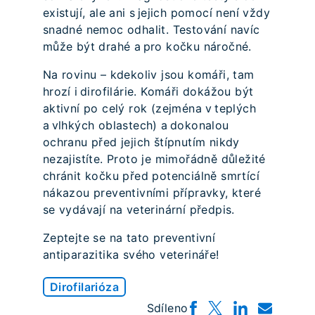
existují, ale ani s jejich pomocí není vždy
snadné nemoc odhalit. Testování navíc
může být drahé a pro kočku náročné.
Na rovinu – kdekoliv jsou komáři, tam
hrozí i dirofilárie. Komáři dokážou být
aktivní po celý rok (zejména v teplých
a vlhkých oblastech) a dokonalou
ochranu před jejich štípnutím nikdy
nezajistíte. Proto je mimořádně důležité
chránit kočku před potenciálně smrtící
nákazou preventivními přípravky, které
se vydávají na veterinární předpis.
Zeptejte se na tato preventivní
antiparazitika svého veterináře!
Dirofilarióza
Sdíleno