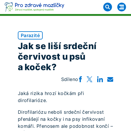
Parazité
Jak se liší srdeční
červivost u psů
a koček?
Sdíleno
Jaká rizika hrozí kočkám při
dirofilarióze.
Dirofilariózu neboli srdeční červivost
přenášejí na kočky i na psy infikovaní
komáři. Přenosem ale podobnost končí –