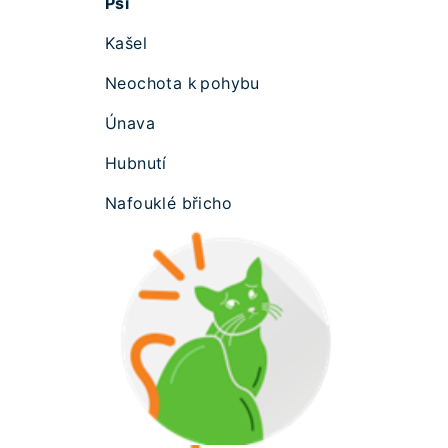
Psi
Kašel
Neochota k pohybu
Únava
Hubnutí
Nafouklé břicho