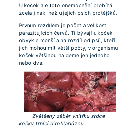
U koček ale toto onemocnění probíhá
zcela jinak, než u jejich psích protějšků.
Prvním rozdílem je počet a velikost
parazitujících červů. Ti bývají u koček
obvykle menší a na rozdíl od psů, kteří
jich mohou mít větší počty, v organismu
koček většinou najdeme jen jednoho
nebo dva.
Zvětšený záběr vnitřku srdce
kočky trpící dirofilariózou.