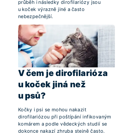
průběh i následky dirofilariózy jsou
u koček výrazně jiné a často
nebezpečnější.
V čem je dirofilarióza
u koček jiná než
u psů?
Kočky i psi se mohou nakazit
dirofilariózou při poštípání infikovaným
komárem a podle vědeckých studií se
dokonce nakazí zhruba stejně často.