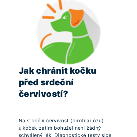
Jak chránit kočku
před srdeční
červivostí?
Na srdeční červivost (dirofilariózu)
u koček zatím bohužel není žádný
schválený lék. Diagnostické testy sice