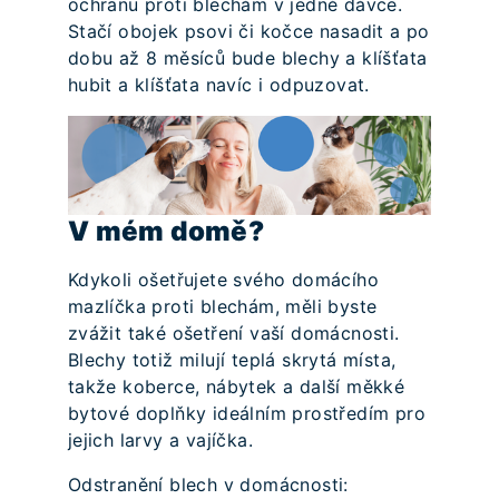
ochranu proti blechám v jedné dávce.
Stačí obojek psovi či kočce nasadit a po
dobu až 8 měsíců bude blechy a klíšťata
hubit a klíšťata navíc i odpuzovat.
V mém domě?
Kdykoli ošetřujete svého domácího
mazlíčka proti blechám, měli byste
zvážit také ošetření vaší domácnosti.
Blechy totiž milují teplá skrytá místa,
takže koberce, nábytek a další měkké
bytové doplňky ideálním prostředím pro
jejich larvy a vajíčka.
Odstranění blech v domácnosti: