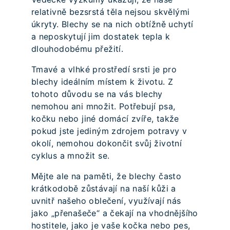
relativně bezsrstá těla nejsou skvělými
úkryty. Blechy se na nich obtížně uchytí
a neposkytují jim dostatek tepla k
dlouhodobému přežití.
Tmavé a vlhké prostředí srsti je pro
blechy ideálním místem k životu. Z
tohoto důvodu se na vás blechy
nemohou ani množit. Potřebují psa,
kočku nebo jiné domácí zvíře, takže
pokud jste jediným zdrojem potravy v
okolí, nemohou dokončit svůj životní
cyklus a množit se.
Mějte ale na paměti, že blechy často
krátkodobě zůstávají na naší kůži a
uvnitř našeho oblečení, využívají nás
jako „přenašeče“ a čekají na vhodnějšího
hostitele, jako je vaše kočka nebo pes,