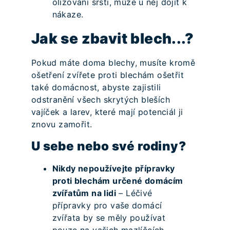
olizování srsti, může u něj dojít k
nákaze.
Jak se zbavit blech...?
Pokud máte doma blechy, musíte kromě
ošetření zvířete proti blechám ošetřit
také domácnost, abyste zajistili
odstranění všech skrytých bleších
vajíček a larev, které mají potenciál ji
znovu zamořit.
U sebe nebo své rodiny?
Nikdy nepoužívejte přípravky
proti blechám určené domácím
zvířatům na lidi
– Léčivé
přípravky pro vaše domácí
zvířata by se měly používat
pouze na vašich mazlíčcích,