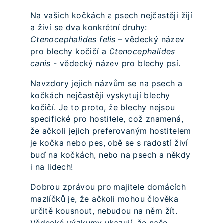
Na vašich kočkách a psech nejčastěji žijí
a živí se dva konkrétní druhy:
Ctenocephalides felis
– vědecký název
pro blechy kočičí a
Ctenocephalides
canis
- vědecký název pro blechy psí.
Navzdory jejich názvům se na psech a
kočkách nejčastěji vyskytují blechy
kočičí. Je to proto, že blechy nejsou
specifické pro hostitele, což znamená,
že ačkoli jejich preferovaným hostitelem
je kočka nebo pes, obě se s radostí živí
buď na kočkách, nebo na psech a někdy
i na lidech!
Dobrou zprávou pro majitele domácích
mazlíčků je, že ačkoli mohou člověka
určitě kousnout, nebudou na něm žít.
Vědecké výzkumy ukazují, že naše