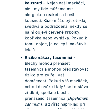
kousnutí
– Nejen naši mazlíčci,
ale i my lidé můžeme mít
alergickou reakci na bleší
kousnutí. Kůže může být oteklá,
svědivá a podrážděná, někdy se
na ní objeví červené hrbolky,
kopřivka nebo vyrážka. Pokud k
tomu dojde, je nejlepší navštívit
lékaře.
Riziko nákazy tasemnicí
-
Blechy mohou přenášet
tasemnici a mohou představovat
riziko pro zvíře i vaši
domácnost. Pokud váš mazlíček,
nebo i člověk (i když se to stává
zřídka), spolkne blechu
přenášející tasemnici (
Dipylidium
caninum
), u zvířat například při