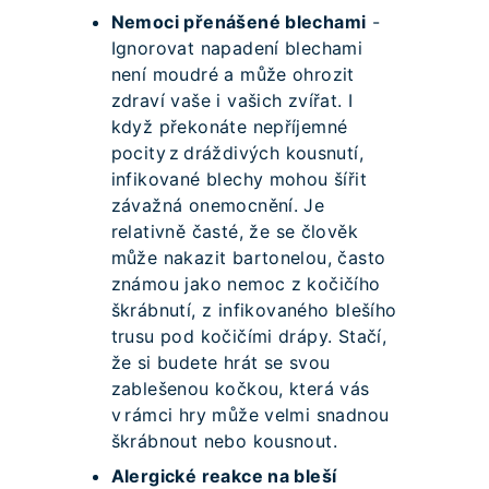
Nemoci přenášené blechami
-
Ignorovat napadení blechami
není moudré a může ohrozit
zdraví vaše i vašich zvířat. I
když překonáte nepříjemné
pocity z dráždivých kousnutí,
infikované blechy mohou šířit
závažná onemocnění. Je
relativně časté, že se člověk
může nakazit bartonelou, často
známou jako nemoc z kočičího
škrábnutí, z infikovaného blešího
trusu pod kočičími drápy. Stačí,
že si budete hrát se svou
zablešenou kočkou, která vás
v rámci hry může velmi snadnou
škrábnout nebo kousnout.
Alergické reakce na bleší