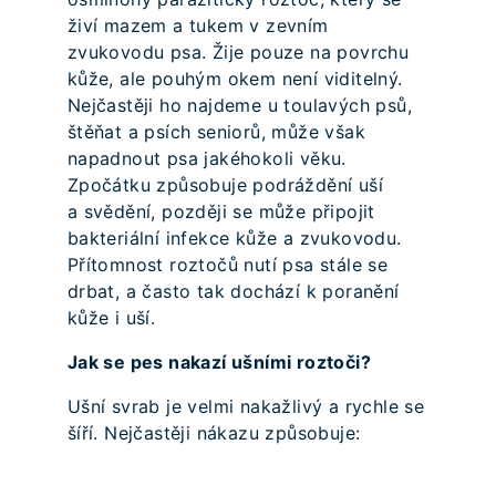
živí mazem a tukem v zevním
zvukovodu psa. Žije pouze na povrchu
kůže, ale pouhým okem není viditelný.
Nejčastěji ho najdeme u toulavých psů,
štěňat a psích seniorů, může však
napadnout psa jakéhokoli věku.
Zpočátku způsobuje podráždění uší
a svědění, později se může připojit
bakteriální infekce kůže a zvukovodu.
Přítomnost roztočů nutí psa stále se
drbat, a často tak dochází k poranění
kůže i uší.
Jak se pes nakazí ušními roztoči?
Ušní svrab je velmi nakažlivý a rychle se
šíří. Nejčastěji nákazu způsobuje: