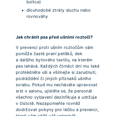
boltce)
dlouhodobé ztráty sluchu nebo
rovnováhy
Jak chránit psa před ušními roztoči?
V prevenci proti ušním roztočům vám
pomůže časté praní pelíšků, dek
a dalšího bytového textilu, na kterém
pes lehává. Každých čtrnáct dní mu také
prohlédněte uši a všímejte si zarudnutí,
podráždění či jiných příznaků ušního
svrabu. Pokud mu necháváte upravovat
srst v salonu, ujistěte se, že personál
všechno vybavení dezinfikuje a udržuje
v čistotě. Nezapomeňte rovněž
dodržovat pokyny pro léčbu a prevenci,
které vám sdělí váš veterinář.