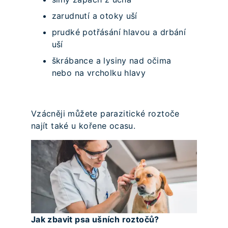
zarudnutí a otoky uší
prudké potřásání hlavou a drbání
uší
škrábance a lysiny nad očima
nebo na vrcholku hlavy
Vzácněji můžete parazitické roztoče
najít také u kořene ocasu.
Jak zbavit psa ušních roztočů?