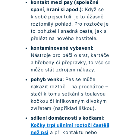
kontakt mezi psy (společné
spaní, hraní si apod.):
Když se
k sobě pejsci tulí, je to úžasně
roztomilý pohled. Pro roztoče je
to bohužel i snadná cesta, jak si
přelézt na nového hostitele.
kontaminované vybavení:
Nástroje pro péči o srst, kartáče
a hřebeny či přepravky, to vše se
může stát zdrojem nákazy.
pohyb venku:
Pes se může
nakazit roztoči i na procházce –
stačí k tomu setkání s toulavou
kočkou či infikovaným divokým
zvířetem (například liškou).
sdílení domácnosti s kočkami:
Kočky trpí ušními roztoči častěji
než psi
a při kontaktu nebo