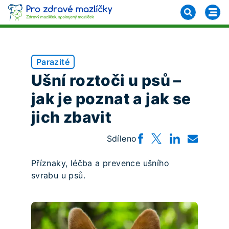
Parazité
Ušní roztoči u psů –
jak je poznat a jak se
jich zbavit
Sdíleno
Příznaky, léčba a prevence ušního
svrabu u psů.