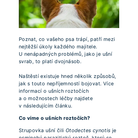
Poznat, co vašeho psa trápí, patří mezi
nejtěžší úkoly každého majitele.
U nenápadných problémů, jako je ušní
svrab, to platí dvojnásob.
Naštěstí existuje hned několik způsobů,
jak s touto nepříjemností bojovat. Více
informací o ušních roztočích
a o možnostech léčby najdete
v následujícím článku.
Co víme o ušních roztočích?
Strupovka ušní čili
Otodectes cynotis
je
osminohý parazitický roztoč, který se