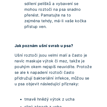
sdílení pelíšků a vybavení se
mohou roztoči na psa snadno
přenést. Pamatujte na to
zejména tehdy, má-li vaše kočka
přístup ven.
Jak poznám ušní svrab u psa?
Ušní roztoči jsou velmi malí a často je
navíc maskuje výtok či maz, takže je
pouhým okem nejspíš neuvidíte. Protože
se ale k napadení roztoči často
přidružují bakteriální infekce, můžou se
u psa objevit následující příznaky:
tmavě hnědý výtok z ucha
silný zápach z ucha