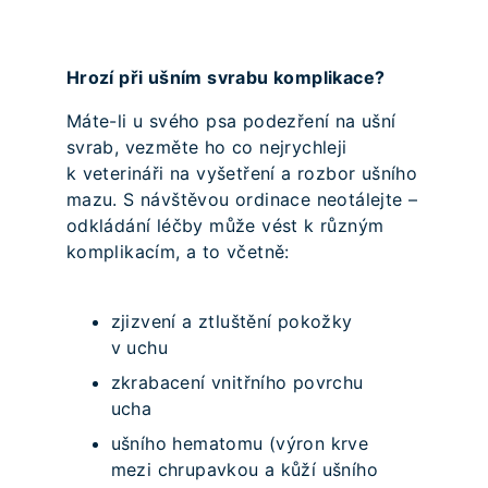
Hrozí při ušním svrabu komplikace?
Máte-li u svého psa podezření na ušní
svrab, vezměte ho co nejrychleji
k veterináři na vyšetření a rozbor ušního
mazu. S návštěvou ordinace neotálejte –
odkládání léčby může vést k různým
komplikacím, a to včetně:
zjizvení a ztluštění pokožky
v uchu
zkrabacení vnitřního povrchu
ucha
ušního hematomu (výron krve
mezi chrupavkou a kůží ušního