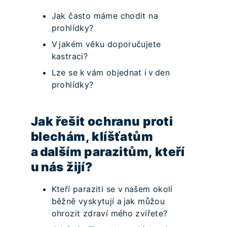
Jak často máme chodit na
prohlídky?
V jakém věku doporučujete
kastraci?
Lze se k vám objednat i v den
prohlídky?
Jak řešit ochranu proti
blechám, klíšťatům
a dalším parazitům, kteří
u nás žijí?
Kteří paraziti se v našem okolí
běžně vyskytují a jak můžou
ohrozit zdraví mého zvířete?