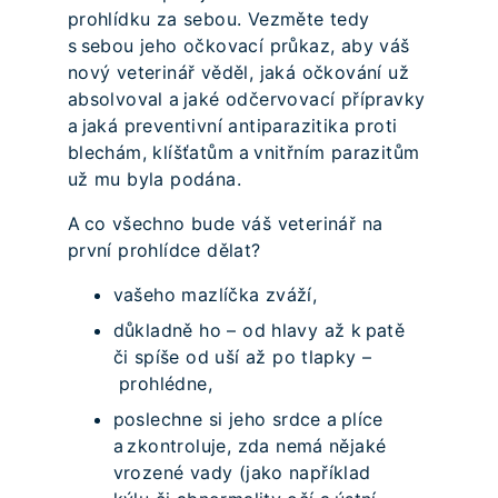
prohlídku za sebou. Vezměte tedy
s sebou jeho očkovací průkaz, aby váš
nový veterinář věděl, jaká očkování už
absolvoval a jaké odčervovací přípravky
a jaká preventivní antiparazitika proti
blechám, klíšťatům a vnitřním parazitům
už mu byla podána.
A co všechno bude váš veterinář na
první prohlídce dělat?
vašeho mazlíčka zváží,
důkladně ho – od hlavy až k patě
či spíše od uší až po tlapky –
prohlédne,
poslechne si jeho srdce a plíce
a zkontroluje, zda nemá nějaké
vrozené vady (jako například