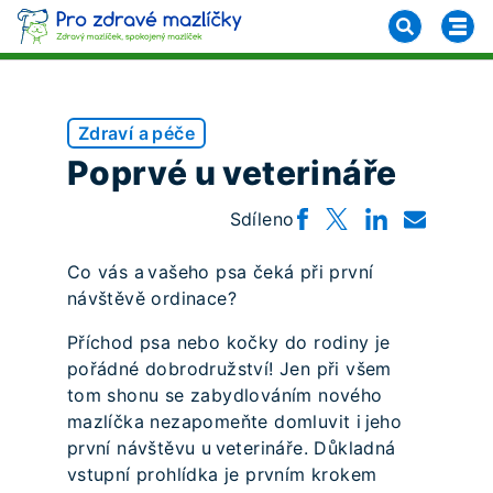
Zdraví a péče
Poprvé u veterináře
Sdíleno
Co vás a vašeho psa čeká při první
návštěvě ordinace?
Příchod psa nebo kočky do rodiny je
pořádné dobrodružství! Jen při všem
tom shonu se zabydlováním nového
mazlíčka nezapomeňte domluvit i jeho
první návštěvu u veterináře. Důkladná
vstupní prohlídka je prvním krokem