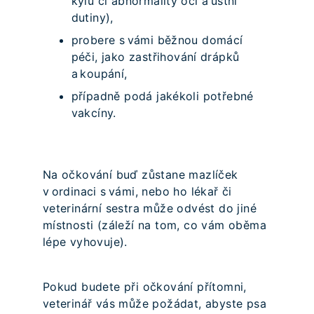
kýlu či abnormality očí a ústní
dutiny),
probere s vámi běžnou domácí
péči, jako zastřihování drápků
a koupání,
případně podá jakékoli potřebné
vakcíny.
Na očkování buď zůstane mazlíček
v ordinaci s vámi, nebo ho lékař či
veterinární sestra může odvést do jiné
místnosti (záleží na tom, co vám oběma
lépe vyhovuje).
Pokud budete při očkování přítomni,
veterinář vás může požádat, abyste psa