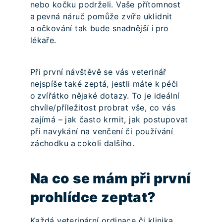
nebo kočku podrželi. Vaše přítomnost
a pevná náruč pomůže zvíře uklidnit
a očkování tak bude snadnější i pro
lékaře.
Při první návštěvě se vás veterinář
nejspíše také zeptá, jestli máte k péči
o zvířátko nějaké dotazy. To je ideální
chvíle/příležitost probrat vše, co vás
zajímá – jak často krmit, jak postupovat
při navykání na venčení či používání
záchodku a cokoli dalšího.
Na co se mám při první
prohlídce zeptat?
Každá veterinární ordinace či klinika